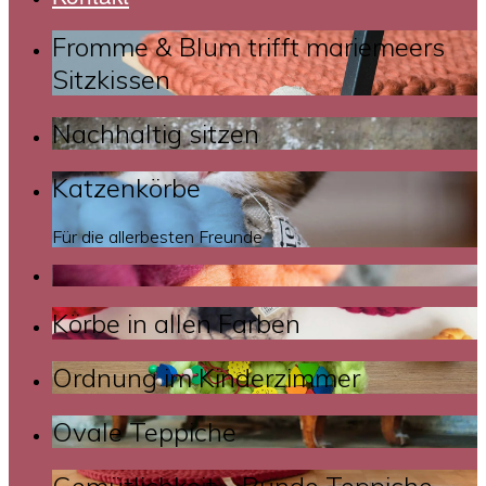
Fromme & Blum trifft mariemeers
Sitzkissen
Nachhaltig sitzen
Katzenkörbe
Für die allerbesten Freunde
Körbe in allen Farben
Ordnung im Kinderzimmer
Ovale Teppiche